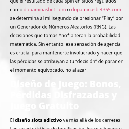
que el resultado de cada spin en sitios regulados
como
dopaminasbet.com
o
dopaminasbet365.com
se determina al milisegundo de presionar “Play” por
un Generador de Números Aleatorios (RNG). Las
decisiones que tomas *no* alteran la probabilidad
matemática. Sin entanto, esa sensación de agencia
es crucial para mantenerte involucrado y hacer que
las pérdidas se atribuyan a tu “decisión” de parar en
el momento equivocado, no al azar.
Diseño de Juego: Bonos,
Pérdidas Disfrazadas y
Juego Gratuito
El
diseño slots adictivo
va más allá de los carretes.
Las características de bonificación, los minijuegos y