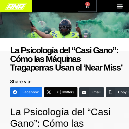
0
La Psicología del “Casi Gano”:
Cómo las Máquinas
Tragaperras Usan el ‘Near Miss’
Share via:
Facebook
X (Twitter)
Email
Copy L
La Psicología del “Casi
Gano”: Cómo las